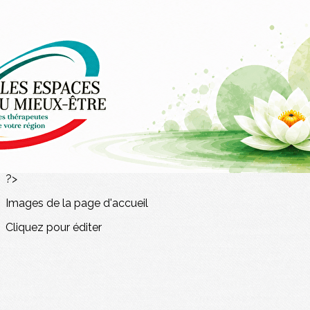
Exporter les lignes sélectionnées
Exporter toutes les colonnes
Exporter uniquement les colonnes affichées
Menu
<
>
Atelier : IA
Atelier : Réseaux
Atelier : Pitcher
Atelier : Référencement
?>
Images de la page d'accueil
Cliquez pour éditer