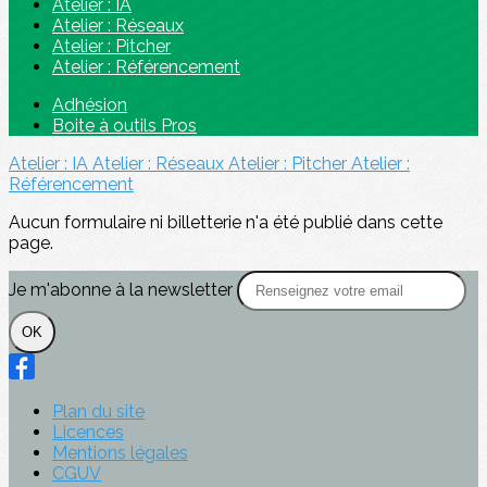
Atelier : IA
Atelier : Réseaux
Atelier : Pitcher
Atelier : Référencement
Adhésion
Boite à outils Pros
Atelier : IA
Atelier : Réseaux
Atelier : Pitcher
Atelier :
Référencement
Aucun formulaire ni billetterie n'a été publié dans cette
page.
Je m'abonne à la newsletter
OK
Plan du site
Licences
Mentions légales
CGUV