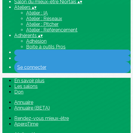
Salon du mieux-être Niortais
▴
▾
Ateliers
▴
▾
Atelier : IA
Atelier : Réseaux
Atelier : Pitcher
Atelier : Référencement
Adhérents
▴
▾
Adhésion
Boite à outils Pros
Se connecter
En savoir plus
Les salons
Don
Annuaire
Annuaire (BETA)
Rendez-vous mieux-être
AperoTime