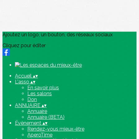
Ajoutez un logo, un bouton, des réseaux sociaux
Cliquez pour éditer
Accueil
▴
▾
L'asso
▴
▾
En savoir plus
Les salons
Don
ANNUAIRE
▴
▾
Annuaire
Annuaire (BETA)
Évènement
▴
▾
Rendez-vous mieux-être
AperoTime