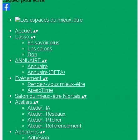
Cliquez pour éditer
Accueil
▴
▾
L'asso
▴
▾
En savoir plus
Les salons
Don
ANNUAIRE
▴
▾
Annuaire
Annuaire (BETA)
Évènement
▴
▾
Rendez-vous mieux-être
AperoTime
Salon du mieux-être Niortais
▴
▾
Ateliers
▴
▾
Atelier : IA
Atelier : Réseaux
Atelier : Pitcher
Atelier : Référencement
Adhérents
▴
▾
Adhésion