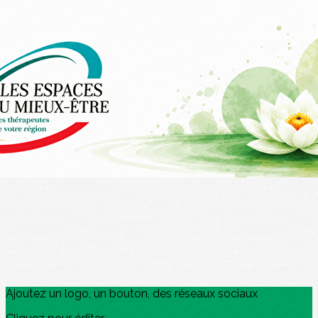
Exporter les lignes sélectionnées
Exporter toutes les colonnes
Exporter uniquement les colonnes affichées
Menu
?>
Images de la page d'accueil
Cliquez pour éditer
Ajoutez un logo, un bouton, des réseaux sociaux